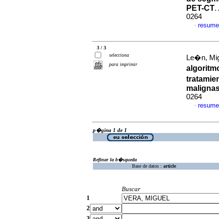
PET-CT
.
0264
resume
·
3 / 3
selecciona
Le�n, Mig
para imprimir
algoritm
tratamie
maligna
0264
resume
·
p�gina 1 de 1
Refinar la b�squeda
Base de datos :
article
Buscar
1
2
3