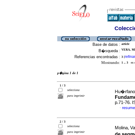
Colecció
Base de datos :
article
VERA, MI
B�squeda :
Referencias encontradas :
refina
3
[
Mostrando:
1 .. 3
en el
p�gina 1 de 1
1 / 3
selecciona
Hu�rfano,
para imprimir
Fundame
p.71-76. 
resume
·
2 / 3
selecciona
Molina, Va
para imprimir
de segme