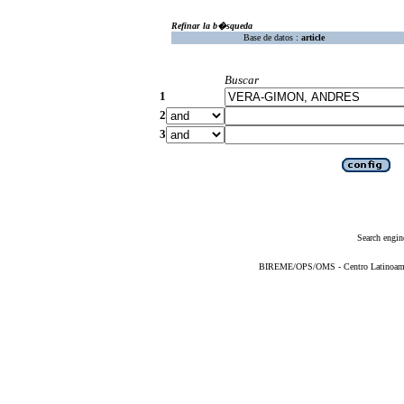
Refinar la b�squeda
Base de datos :
article
Buscar
1
2
3
Search engin
BIREME/OPS/OMS - Centro Latinoameric