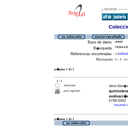
Colecció
Base de datos :
article
VERA-GI
B�squeda :
Referencias encontradas :
refina
1
[
Mostrando:
1 .. 1
en el
p�gina 1 de 1
1 / 1
selecciona
Vera-Gim�n,
quimiotera
para imprimir
evaluaci�
0798-0582
resumen 
·
p�gina 1 de 1