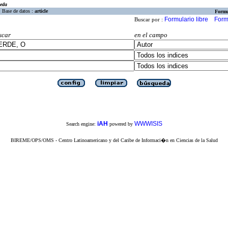
eda
Base de datos :
article
Formu
Formulario libre
Form
Buscar por :
scar
en el campo
iAH
WWWISIS
Search engine:
powered by
BIREME/OPS/OMS - Centro Latinoamericano y del Caribe de Informaci�n en Ciencias de la Salud