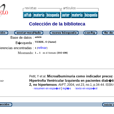
Colección de la biblioteca
Base de datos :
article
VERDE, O [Autor]
B�squeda :
erencias encontradas :
refinar
1
[
]
Mostrando:
1 .. 1
en el formato [
ISO 690
]
Microalbuminuria como indicador precoz
Petit, Y et al.
Hipertrofia Ventricular Izquierda en pacientes diab�ti
imir
2, no hipertensos
.
AVFT
, 2004, vol.23, no.1, p.34-44. ISS
|
resumen en espa�ol
ingl�s
texto en espa�ol
·
·