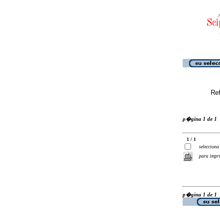
Ref
p�gina 1 de 1
1 / 1
selecciona
para impr
p�gina 1 de 1