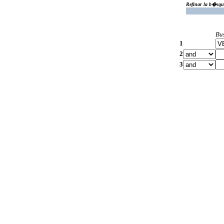
Refinar la b�squ
Bu
1
2
3