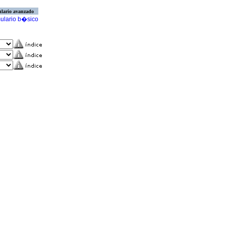
lario avanzado
ulario b�sico