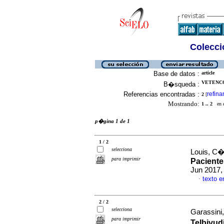
Colecció
Base de datos :
article
VETENCO
B�squeda :
Referencias encontradas :
refina
2
[
Mostrando:
1 .. 2
en el
p�gina 1 de 1
1 / 2
selecciona
Louis, C�
para imprimir
Paciente
Jun 2017,
texto 
·
2 / 2
selecciona
Garassini,
para imprimir
Telbivud