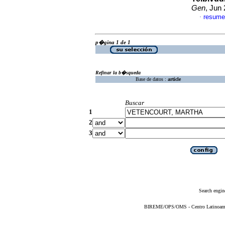
Gen
, Jun
resume
·
p�gina 1 de 1
Refinar la b�squeda
Base de datos :
article
Buscar
1
2
3
Search engin
BIREME/OPS/OMS - Centro Latinoameric