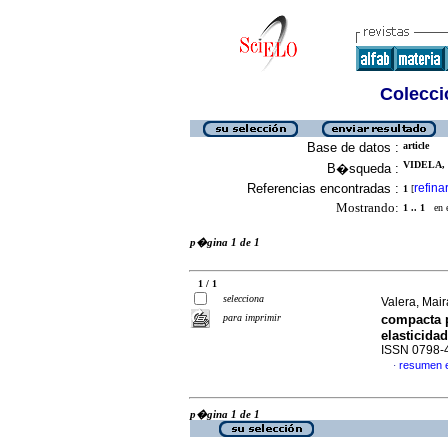
Colecció
Base de datos :
article
VIDELA, 
B�squeda :
Referencias encontradas :
refina
1
[
Mostrando:
1 .. 1
en el
p�gina 1 de 1
1 / 1
selecciona
Valera, Mair
para imprimir
compacta 
elasticida
ISSN 0798-
resumen 
·
p�gina 1 de 1