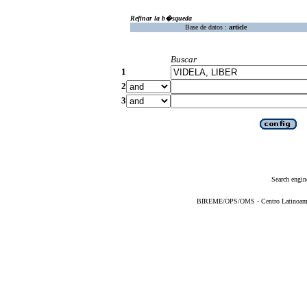
Refinar la b�squeda
Base de datos :
article
Buscar
1
2
3
Search engin
BIREME/OPS/OMS - Centro Latinoameric