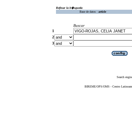
Refinar la b�squeda
Base de datos :
article
Buscar
1
2
3
Search engin
BIREME/OPS/OMS - Centro Latinoameric