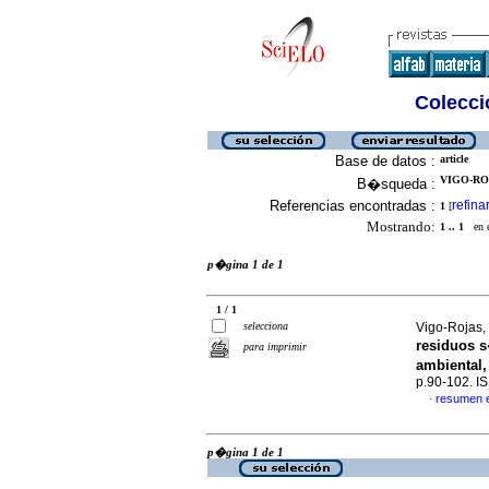
Colecció
Base de datos :
article
VIGO-ROJ
B�squeda :
Referencias encontradas :
refina
1
[
Mostrando:
1 .. 1
en el
p�gina 1 de 1
1 / 1
selecciona
Vigo-Rojas, 
residuos s
para imprimir
ambiental,
p.90-102. I
resumen 
·
p�gina 1 de 1