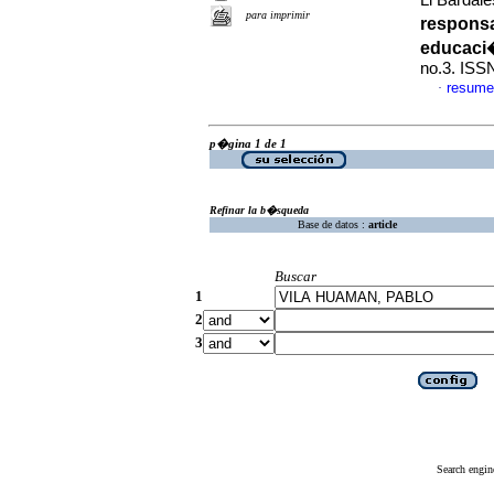
Li Bardale
para imprimir
responsa
educaci
no.3. ISS
resume
·
p�gina 1 de 1
Refinar la b�squeda
Base de datos :
article
Buscar
1
2
3
Search engin