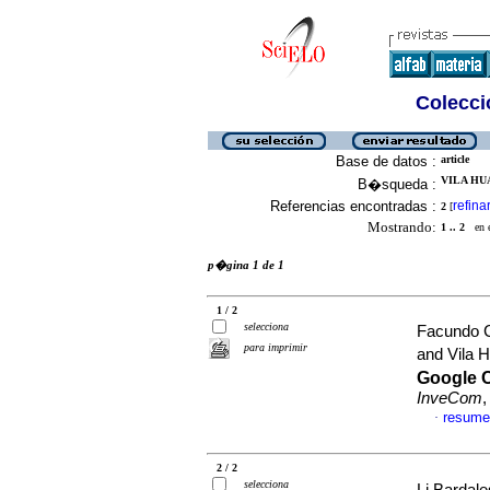
Colecció
Base de datos :
article
VILA HUA
B�squeda :
Referencias encontradas :
refina
2
[
Mostrando:
1 .. 2
en el
p�gina 1 de 1
1 / 2
selecciona
Facundo C
para imprimir
and Vila 
Google C
InveCom
,
resume
·
2 / 2
selecciona