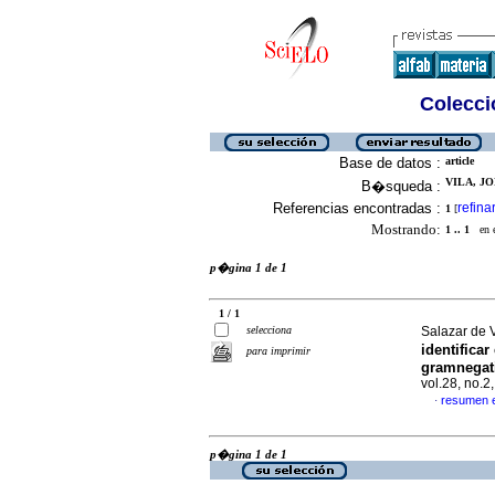
Colecció
Base de datos :
article
VILA, JO
B�squeda :
Referencias encontradas :
refina
1
[
Mostrando:
1 .. 1
en el
p�gina 1 de 1
1 / 1
selecciona
Salazar de V
identifica
para imprimir
gramnegat
vol.28, no.
resumen 
·
p�gina 1 de 1