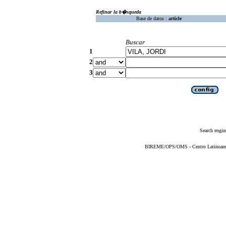
Refinar la b�squeda
Base de datos :
article
Buscar
1
2
3
Search engin
BIREME/OPS/OMS - Centro Latinoameric