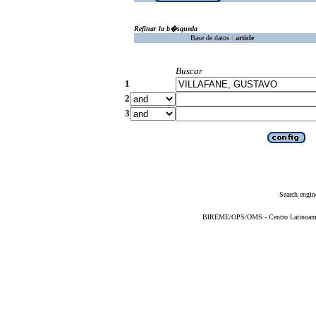
Refinar la b�squeda
Base de datos :
article
Buscar
1
2
3
Search engin
BIREME/OPS/OMS - Centro Latinoameric