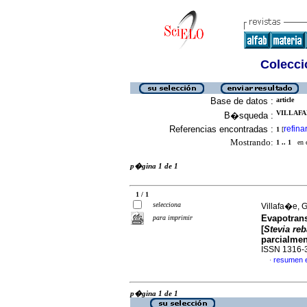
Colecció
Base de datos :
article
VILLAFAN
B�squeda :
Referencias encontradas :
refina
1
[
Mostrando:
1 .. 1
en el
p�gina 1 de 1
1 / 1
selecciona
Villafa�e, 
Evapotrans
para imprimir
[
Stevia re
parcialmen
ISSN 1316-
resumen 
·
p�gina 1 de 1