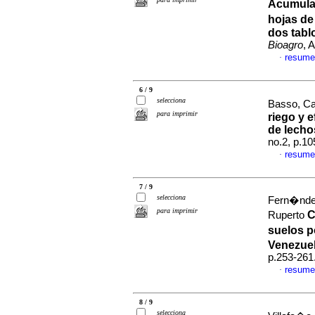
Acumula
hojas de
dos tabl
Bioagro
, 
resume
·
6 / 9
selecciona
Basso, Ca
para imprimir
riego y e
de lecho
no.2, p.1
resume
·
7 / 9
selecciona
Fern�ndez
para imprimir
C
Ruperto
suelos p
Venezue
p.253-261
resume
·
8 / 9
selecciona