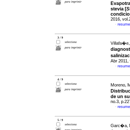
para imprimir
Evapotra
stevia [
S
condicio
2016, vol
resume
·
3 / 9
selecciona
Villafa�e
para imprimir
diagnost
saliniza
Abr 2011, 
resume
·
4 / 9
selecciona
Moreno, M
para imprimir
Distribu
de un su
no.3, p.2
resume
·
5 / 9
selecciona
Garc�a, M
para imprimir