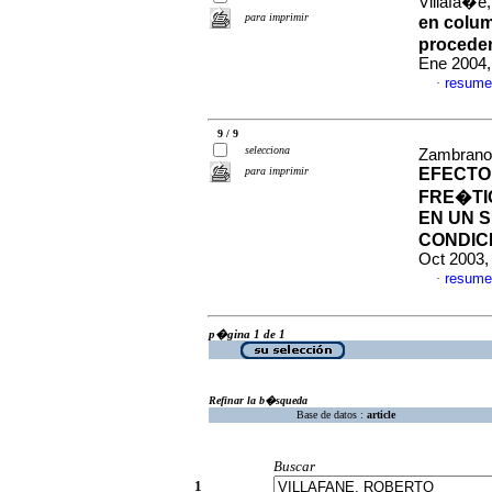
Villafa�e,
para imprimir
en colum
proceden
Ene 2004,
resume
·
9 / 9
selecciona
Zambrano,
para imprimir
EFECTO
FRE�TI
EN UN 
CONDIC
Oct 2003,
resume
·
p�gina 1 de 1
Refinar la b�squeda
Base de datos :
article
Buscar
1