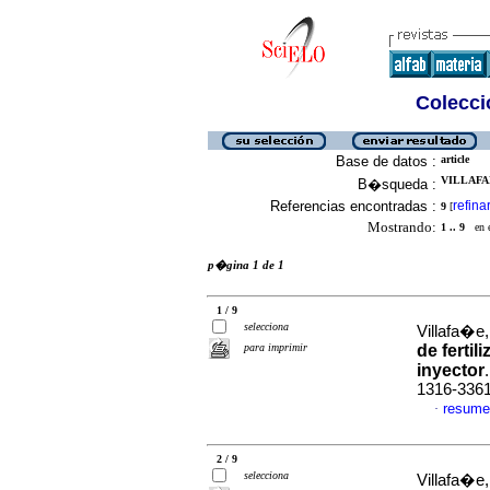
Colecció
Base de datos :
article
VILLAFA
B�squeda :
Referencias encontradas :
refina
9
[
Mostrando:
1 .. 9
en el
p�gina 1 de 1
1 / 9
selecciona
Villafa�e,
para imprimir
de fertil
inyector
1316-336
resume
·
2 / 9
selecciona
Villafa�e