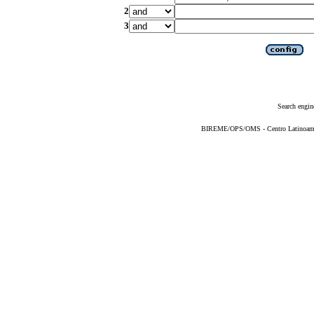
2
3
Search engin
BIREME/OPS/OMS - Centro Latinoameric