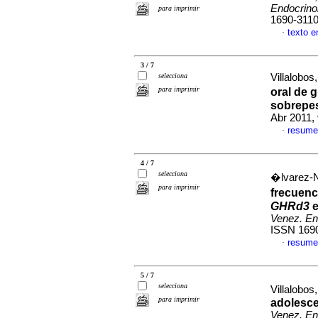
Endocrino
para imprimir
1690-311
texto 
·
3 / 7
selecciona
Villalobos,
para imprimir
oral de 
sobrepe
Abr 2011, 
resume
·
4 / 7
selecciona
�lvarez-N
para imprimir
frecuenc
GHRd3
e
Venez. En
ISSN 169
resume
·
5 / 7
selecciona
Villalobos
para imprimir
adolesc
Venez. En