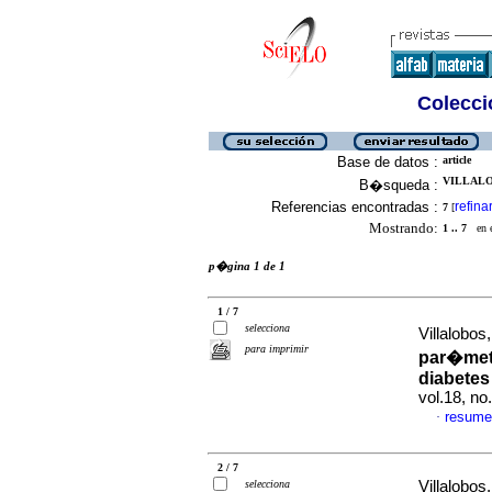
Colecció
Base de datos :
article
VILLALO
B�squeda :
Referencias encontradas :
refina
7
[
Mostrando:
1 .. 7
en el
p�gina 1 de 1
1 / 7
selecciona
Villalobos,
para imprimir
par�metr
diabetes 
vol.18, n
resume
·
2 / 7
selecciona
Villalobos