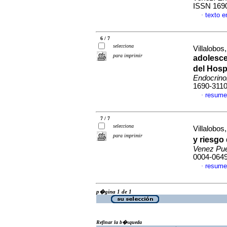
ISSN 169
texto 
·
6 / 7
selecciona
Villalobos,
para imprimir
adolesce
del Hosp
Endocrino
1690-311
resume
·
7 / 7
selecciona
Villalobos,
para imprimir
y riesgo
Venez Pu
0004-064
resume
·
p�gina 1 de 1
Refinar la b�squeda