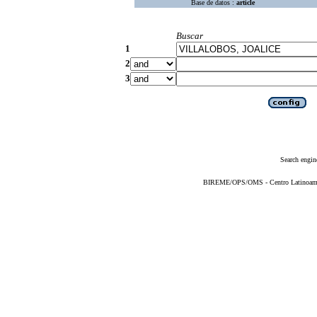
Base de datos :
article
Buscar
1
2
3
Search engin
BIREME/OPS/OMS - Centro Latinoameric