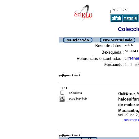
Colecció
Base de datos :
article
VILLALOB
B�squeda :
Referencias encontradas :
refina
1
[
Mostrando:
1 .. 1
en el
p�gina 1 de 1
1 / 1
selecciona
Guti�rrez, W
para imprimir
halosulfur
de maleza
Maracaibo,
vol.19, no.
resumen 
·
p�gina 1 de 1