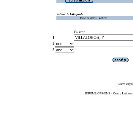
Refinar la b�squeda
Base de datos :
article
Buscar
1
2
3
Search engin
BIREME/OPS/OMS - Centro Latinoameric