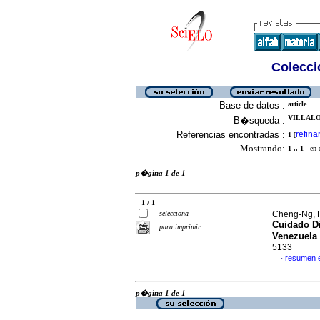
Colecció
Base de datos :
article
VILLALO
B�squeda :
Referencias encontradas :
refina
1
[
Mostrando:
1 .. 1
en el
p�gina 1 de 1
1 / 1
selecciona
Cheng-Ng, R
Cuidado Di
para imprimir
Venezuela
5133
resumen 
·
p�gina 1 de 1