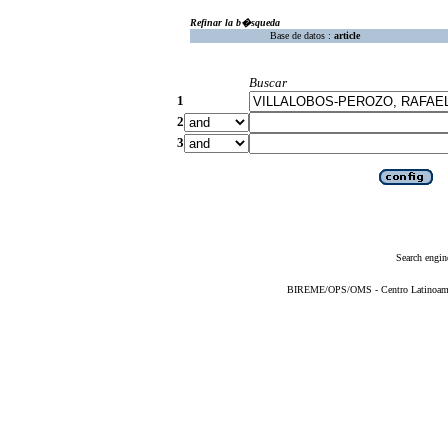
Refinar la b�squeda
Base de datos :
article
Buscar
1
2
3
Search engin
BIREME/OPS/OMS - Centro Latinoameric