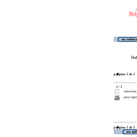
Ref
p�gina 1 de 1
1 / 1
selecciona
para impr
p�gina 1 de 1