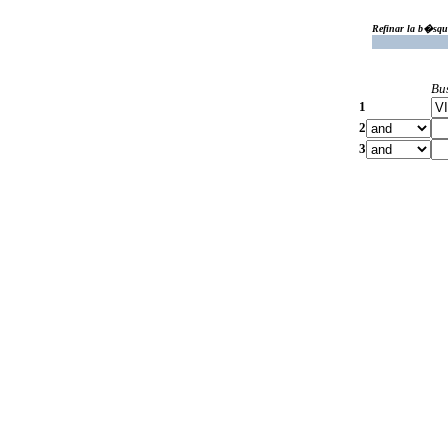
Refinar la b�squ
Bu
1
2
3