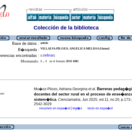
Colección de la biblioteca
Base de datos :
article
VILLALVA-PILOZO, ANGELICA MELISSA [Autor]
B�squeda :
erencias encontradas :
refinar
1
[
]
Mostrando:
1 .. 1
en el formato [
ISO 690
]
Barreras pedag�gi
Mu�oz-Pilozo, Adriana Georgina et al.
imir
docentes del sector rural en el proceso de ense�anz
sistem�tica
.
Cienciamatria
, Jun 2025, vol.11, no.20, p.173
2542-3029
|
resumen en espa�ol
ingl�s
texto en espa�ol
·
·