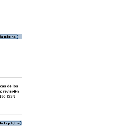
cas de los
a: revisi�n
-190. ISSN