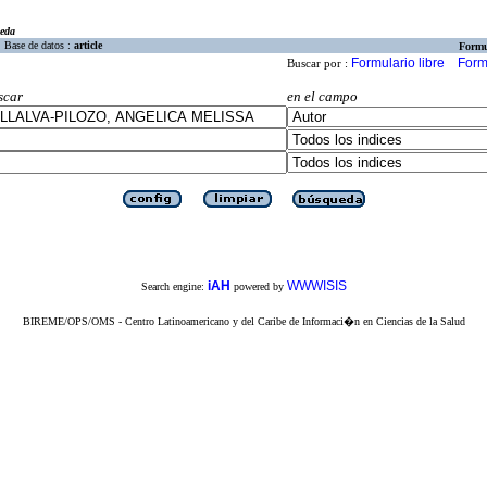
eda
Base de datos :
article
Formu
Formulario libre
Form
Buscar por :
scar
en el campo
iAH
WWWISIS
Search engine:
powered by
BIREME/OPS/OMS - Centro Latinoamericano y del Caribe de Informaci�n en Ciencias de la Salud