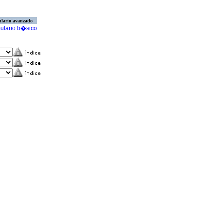
lario avanzado
ulario b�sico