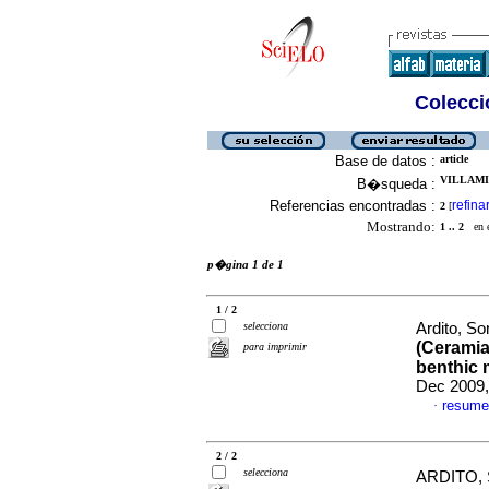
Colecció
Base de datos :
article
VILLAMI
B�squeda :
Referencias encontradas :
refina
2
[
Mostrando:
1 .. 2
en el
p�gina 1 de 1
1 / 2
selecciona
Ardito, So
(Ceramia
para imprimir
benthic 
Dec 2009,
resume
·
2 / 2
selecciona
ARDITO, 