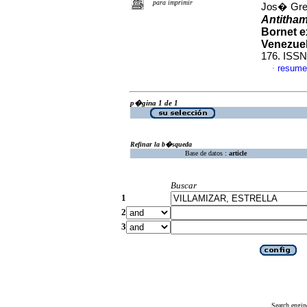
para imprimir
Jos� Gre
Antitham
Bornet e
Venezue
176. ISSN
resume
·
p�gina 1 de 1
Refinar la b�squeda
Base de datos :
article
Buscar
1
2
3
Search engin