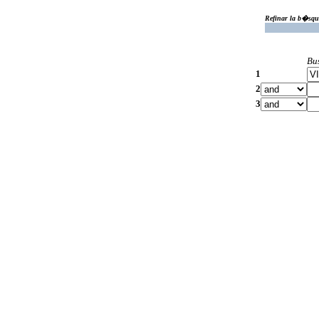
Refinar la b�squ
Bu
1
2
3