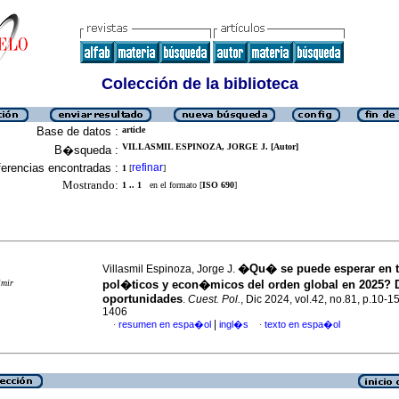
Colección de la biblioteca
Base de datos :
article
VILLASMIL ESPINOZA, JORGE J. [Autor]
B�squeda :
erencias encontradas :
refinar
1
[
]
Mostrando:
1 .. 1
en el formato [
ISO 690
]
�Qu� se puede esperar en 
Villasmil Espinoza, Jorge J.
imir
pol�ticos y econ�micos del orden global en 2025?
oportunidades
.
Cuest. Pol.
, Dic 2024, vol.42, no.81, p.10-1
1406
|
resumen en espa�ol
ingl�s
texto en espa�ol
·
·