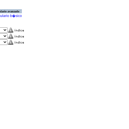
lario avanzado
ulario b�sico