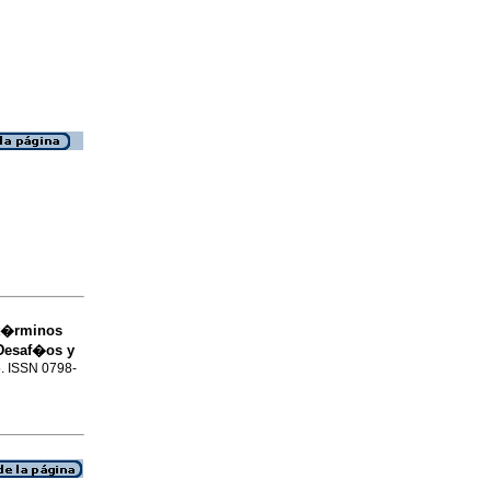
t�rminos
 Desaf�os y
5. ISSN 0798-