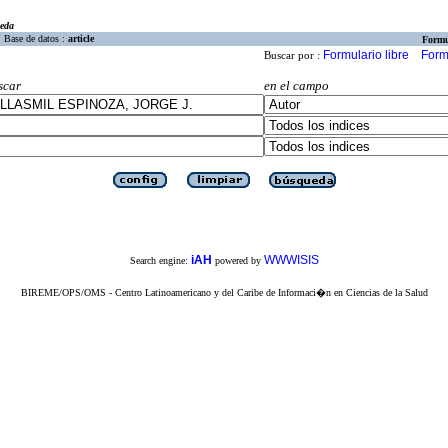
eda
Base de datos :
article
Formu
Formulario libre
Form
Buscar por :
scar
en el campo
iAH
WWWISIS
Search engine:
powered by
BIREME/OPS/OMS - Centro Latinoamericano y del Caribe de Informaci�n en Ciencias de la Salud