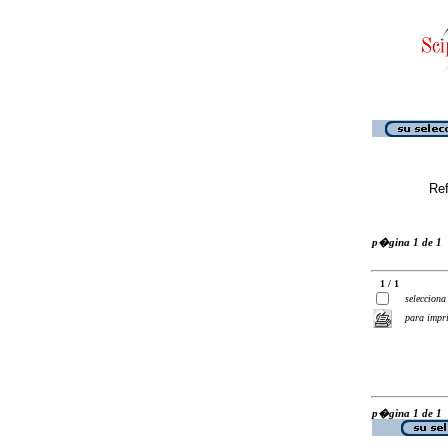
Ref
p�gina 1 de 1
1 / 1
selecciona
para impr
p�gina 1 de 1