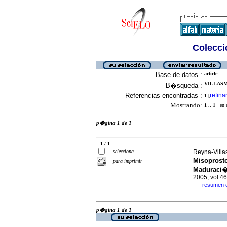
Colecció
Base de datos :
article
VILLASMI
B�squeda :
Referencias encontradas :
refina
1
[
Mostrando:
1 .. 1
en el
p�gina 1 de 1
1 / 1
selecciona
Reyna-Villas
Misoprosto
para imprimir
Maduraci�n
2005, vol.4
resumen 
·
p�gina 1 de 1