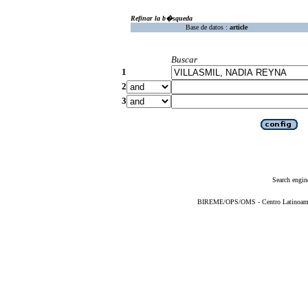
Refinar la b�squeda
Base de datos :
article
Buscar
1
2
3
Search engin
BIREME/OPS/OMS - Centro Latinoameric