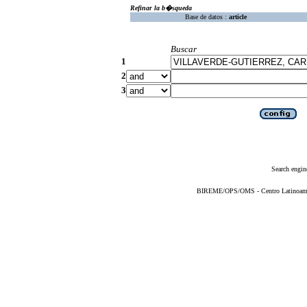
Refinar la b�squeda
Base de datos :
article
Buscar
1
2
3
Search engin
BIREME/OPS/OMS - Centro Latinoameric