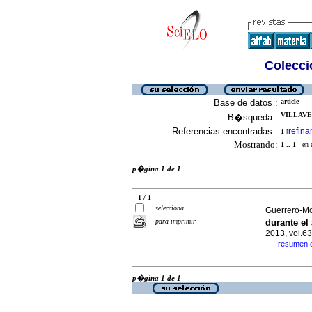
Colecció
Base de datos :
article
VILLAVE
B�squeda :
Referencias encontradas :
refina
1
[
Mostrando:
1 .. 1
en el
p�gina 1 de 1
1 / 1
selecciona
Guerrero-Mor
para imprimir
durante e
2013, vol.6
resumen 
·
p�gina 1 de 1