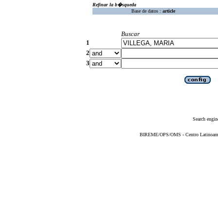
Refinar la b�squeda
Base de datos :
article
Buscar
1
2
3
Search engin
BIREME/OPS/OMS - Centro Latinoameric