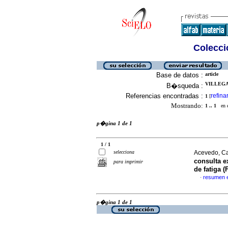
Colecció
Base de datos :
article
VILLEGA,
B�squeda :
Referencias encontradas :
refina
1
[
Mostrando:
1 .. 1
en el
p�gina 1 de 1
1 / 1
selecciona
Acevedo, Ca
consulta e
para imprimir
de fatiga (
resumen 
·
p�gina 1 de 1