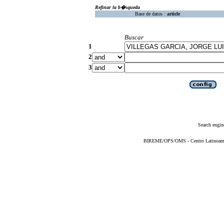
Refinar la b�squeda
Base de datos :
article
Buscar
1
2
3
Search engin
BIREME/OPS/OMS - Centro Latinoameric