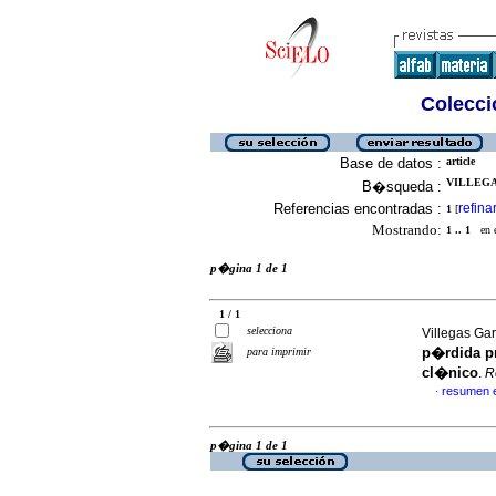
Colecció
Base de datos :
article
VILLEGA
B�squeda :
Referencias encontradas :
refina
1
[
Mostrando:
1 .. 1
en el
p�gina 1 de 1
1 / 1
selecciona
Villegas Gar
p�rdida p
para imprimir
cl�nico
.
R
resumen 
·
p�gina 1 de 1