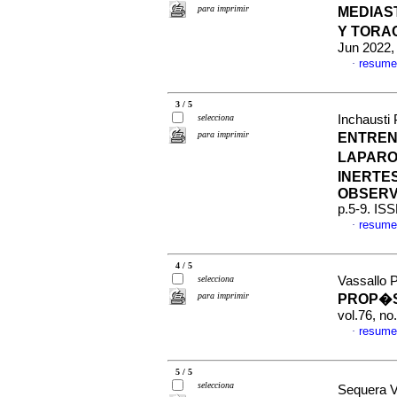
para imprimir
MEDIAS
Y TORA
Jun 2022,
resume
·
3 / 5
selecciona
Inchausti P
para imprimir
ENTREN
LAPARO
INERTE
OBSERV
p.5-9. IS
resume
·
4 / 5
selecciona
Vassallo P
para imprimir
PROP�S
vol.76, n
resume
·
5 / 5
selecciona
Sequera V