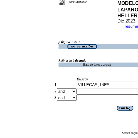
para imprimir
MODEL
LAPARO
HELLER
Dic 2023, 
resume
·
p�gina 1 de 1
Refinar la b�squeda
Base de datos :
article
Buscar
1
2
3
Search engin