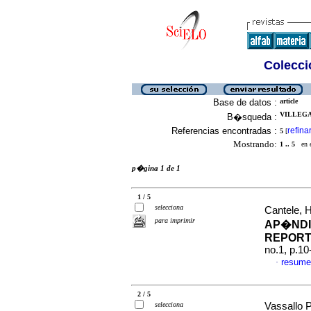
Colecció
Base de datos :
article
VILLEGAS
B�squeda :
Referencias encontradas :
refina
5
[
Mostrando:
1 .. 5
en el
p�gina 1 de 1
1 / 5
selecciona
Cantele, 
para imprimir
AP�NDI
REPORT
no.1, p.1
resume
·
2 / 5
selecciona
Vassallo P