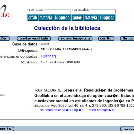
Colección de la biblioteca
Base de datos :
article
VILLOSLADA, ALEXANDER [Autor]
B�squeda :
erencias encontradas :
refinar
1
[
]
Mostrando:
1 .. 1
en el formato [
ISO 690
]
Resoluci�n de problemas
IPARRAGUIRRE, Jes�s et al.
imir
GeoGebra en el aprendizaje de optimizaci�n: Estudi
cuasiexperimental en estudiantes de ingenier�a en 
Espacios
, Ago 2025, vol.46, no.4, p.279-290. ISSN 0798-101
|
resumen en espa�ol
ingl�s
texto en espa�ol
·
·