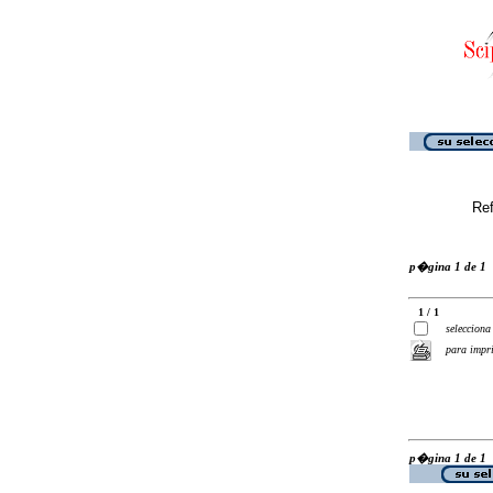
Ref
p�gina 1 de 1
1 / 1
selecciona
para impr
p�gina 1 de 1