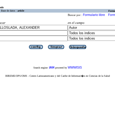
eda
Base de datos :
article
Formu
Formulario libre
Form
Buscar por :
scar
en el campo
iAH
WWWISIS
Search engine:
powered by
BIREME/OPS/OMS - Centro Latinoamericano y del Caribe de Informaci�n en Ciencias de la Salud