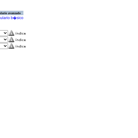
lario avanzado
ulario b�sico