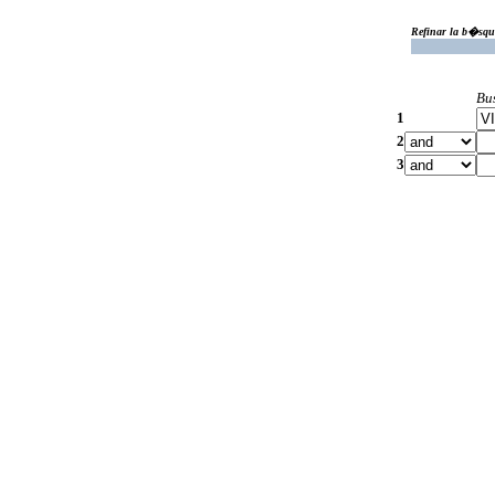
Refinar la b�squ
Bu
1
2
3