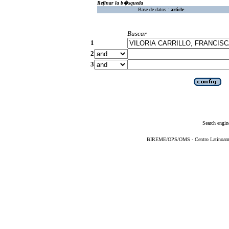
Refinar la b�squeda
Base de datos :
article
Buscar
1
2
3
Search engin
BIREME/OPS/OMS - Centro Latinoameric