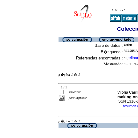
Colecció
Base de datos :
article
VILORIA
B�squeda :
Referencias encontradas :
refina
1
[
Mostrando:
1 .. 1
en el
p�gina 1 de 1
1 / 1
selecciona
Viloria Carri
making on
para imprimir
ISSN 1316-
resumen 
·
p�gina 1 de 1