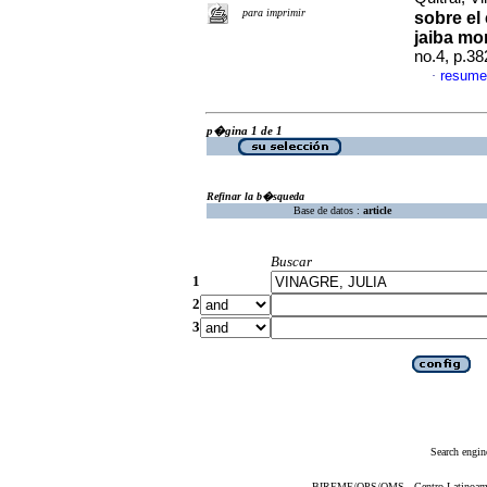
para imprimir
sobre el
jaiba mo
no.4, p.3
resume
·
p�gina 1 de 1
Refinar la b�squeda
Base de datos :
article
Buscar
1
2
3
Search engin
BIREME/OPS/OMS - Centro Latinoameric