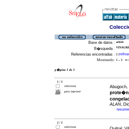
Colecció
Base de datos :
article
VINAGRE,
B�squeda :
Referencias encontradas :
refina
2
[
Mostrando:
1 .. 2
en el
p�gina 1 de 1
1 / 2
selecciona
Abugoch, L
para imprimir
prote�na
congela
ALAN
, Di
resume
·
2 / 2
selecciona
Quitral, Vi