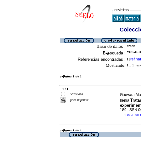
Colecció
Base de datos :
article
VIRGILII,
B�squeda :
Referencias encontradas :
refina
1
[
Mostrando:
1 .. 1
en el
p�gina 1 de 1
1 / 1
selecciona
Guevara Mar
Trata
para imprimir
Ilenia
experiment
189. ISSN 
resumen 
·
p�gina 1 de 1