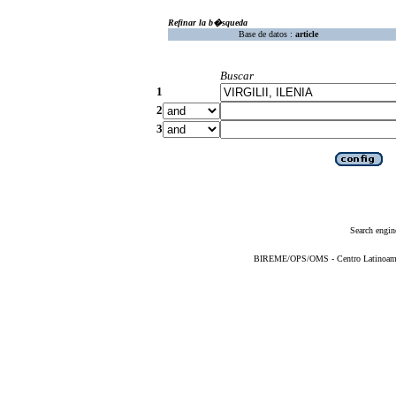
Refinar la b�squeda
Base de datos :
article
Buscar
1
2
3
Search engin
BIREME/OPS/OMS - Centro Latinoameric