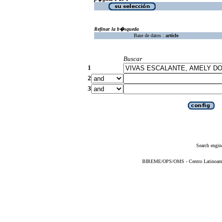
Refinar la b�squeda
Base de datos :
article
Buscar
1
2
3
Search engin
BIREME/OPS/OMS - Centro Latinoameric