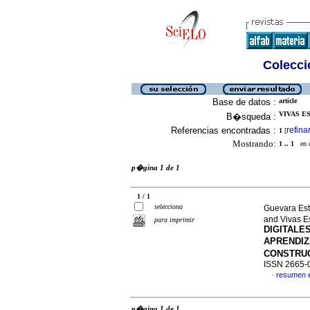
Colecció
Base de datos :
article
VIVAS E
B�squeda :
Referencias encontradas :
refina
1
[
Mostrando:
1 .. 1
en el
p�gina 1 de 1
1 / 1
selecciona
Guevara Est
and Vivas E
para imprimir
DIGITALE
APRENDIZ
CONSTRUC
ISSN 2665-
resumen 
·
p�gina 1 de 1