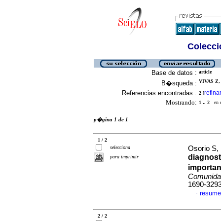
Colecció
Base de datos :
article
VIVAS Z,
B�squeda :
Referencias encontradas :
refina
2
[
Mostrando:
1 .. 2
en el
p�gina 1 de 1
1 / 2
selecciona
Osorio S, 
diagnost
para imprimir
importan
Comunida
1690-329
resume
·
2 / 2