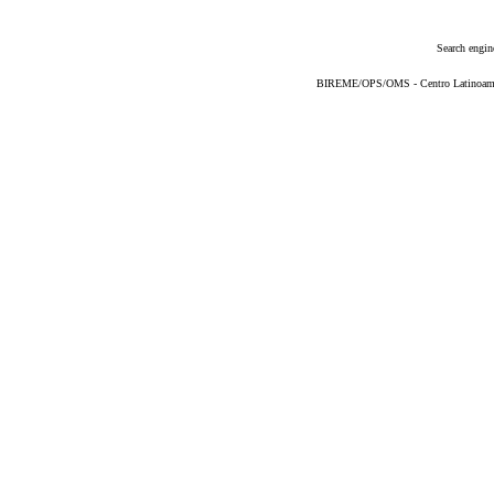
Search engin
BIREME/OPS/OMS - Centro Latinoameric