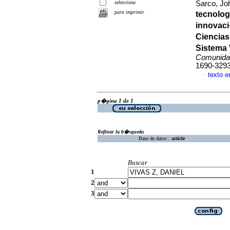
selecciona
Sarco, Joh
para imprimir
tecnolo
innovaci
Ciencias
Sistema 
Comunida
1690-329
texto 
·
p�gina 1 de 1
Refinar la b�squeda
Base de datos :
article
Buscar
1
2
3