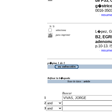
de P53,
g�stric
0016-350
resume
·
3 / 3
selecciona
L�pez, Gl
para imprimir
B2, EGR
adenoma
p.10-13. 
resume
·
p�gina 1 de 1
Refinar la b�squeda
Base de datos :
article
Buscar
1
2
3