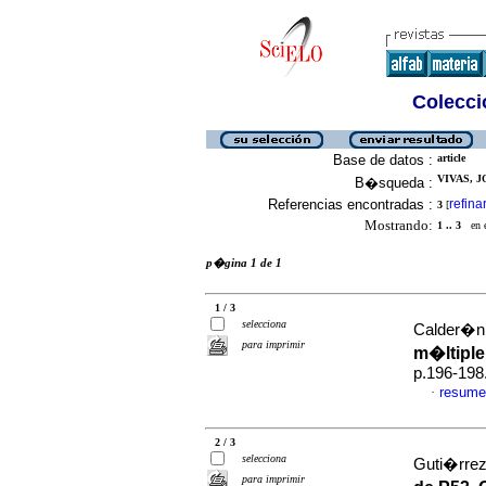
Colecció
Base de datos :
article
VIVAS, J
B�squeda :
Referencias encontradas :
refina
3
[
Mostrando:
1 .. 3
en el
p�gina 1 de 1
1 / 3
selecciona
Calder�n, 
para imprimir
m�ltiple
p.196-198
resume
·
2 / 3
selecciona
Guti�rrez
para imprimir