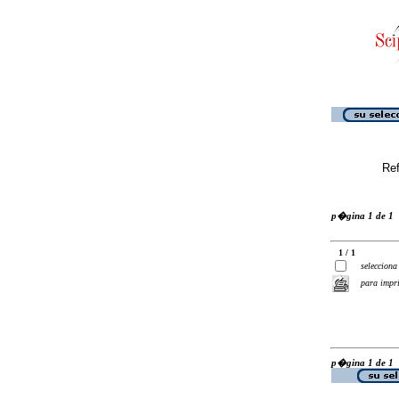
Ref
p�gina 1 de 1
1 / 1
selecciona
para impr
p�gina 1 de 1