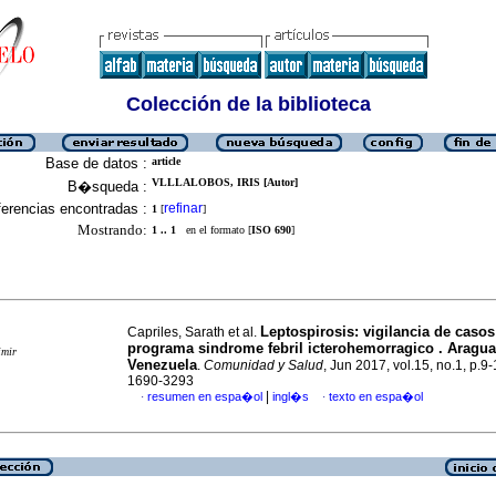
Colección de la biblioteca
Base de datos :
article
VLLLALOBOS, IRIS [Autor]
B�squeda :
erencias encontradas :
refinar
1
[
]
Mostrando:
1 .. 1
en el formato [
ISO 690
]
Leptospirosis
:
vigilancia de casos
Capriles, Sarath et al.
programa sindrome febril icterohemorragico .
Aragua
imir
Venezuela
.
Comunidad y Salud
, Jun 2017, vol.15, no.1, p.9
1690-3293
|
resumen en espa�ol
ingl�s
texto en espa�ol
·
·