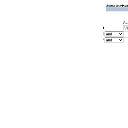
Refinar la b�squ
Bu
1
2
3