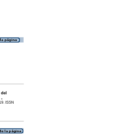
 del
 ,
-19. ISSN