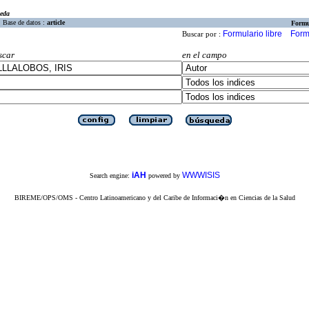
eda
Base de datos :
article
Formu
Formulario libre
Form
Buscar por :
scar
en el campo
iAH
WWWISIS
Search engine:
powered by
BIREME/OPS/OMS - Centro Latinoamericano y del Caribe de Informaci�n en Ciencias de la Salud