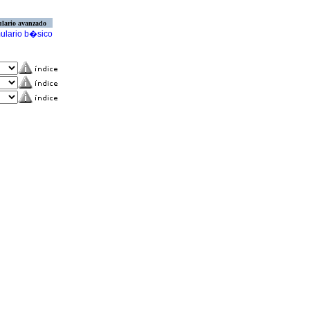
lario avanzado
ulario b�sico