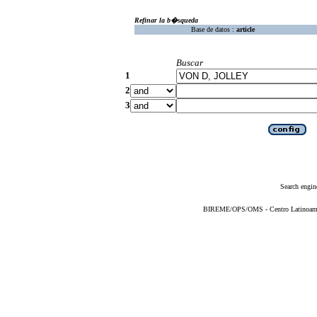
Refinar la b�squeda
Base de datos :
article
Buscar
1
2
3
Search engin
BIREME/OPS/OMS - Centro Latinoameric