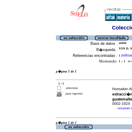
Colecció
Base de datos :
article
VON D, J
B�squeda :
Referencias encontradas :
refina
1
[
Mostrando:
1 .. 1
en el
p�gina 1 de 1
1 / 1
selecciona
Hunsaker-Al
para imprimir
extracci�n
guatemalt
0002-192X
resumen 
·
p�gina 1 de 1