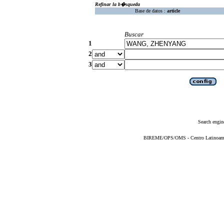
Refinar la b�squeda
Base de datos :
article
Buscar
1
2
3
Search engin
BIREME/OPS/OMS - Centro Latinoameric