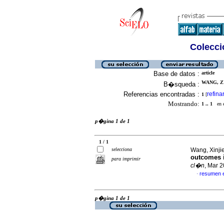
Colecció
Base de datos :
article
WANG, Z
B�squeda :
Referencias encontradas :
refina
1
[
Mostrando:
1 .. 1
en el
p�gina 1 de 1
1 / 1
selecciona
Wang, Xinjie
outcomes i
para imprimir
cl�n
, Mar 
resumen 
·
p�gina 1 de 1