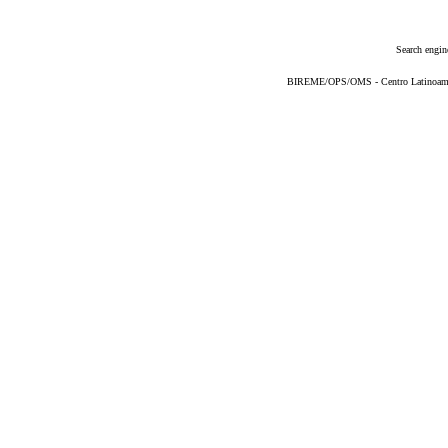
Search engin
BIREME/OPS/OMS - Centro Latinoameric