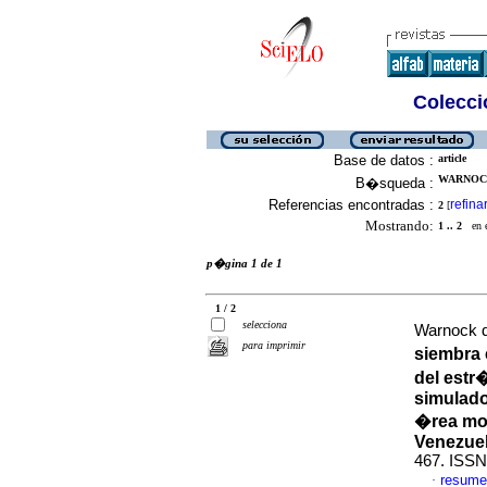
Colecció
Base de datos :
article
WARNOCK
B�squeda :
Referencias encontradas :
refina
2
[
Mostrando:
1 .. 2
en el
p�gina 1 de 1
1 / 2
selecciona
Warnock d
para imprimir
siembra 
del estr
simulado
�rea mon
Venezue
467. ISSN
resume
·