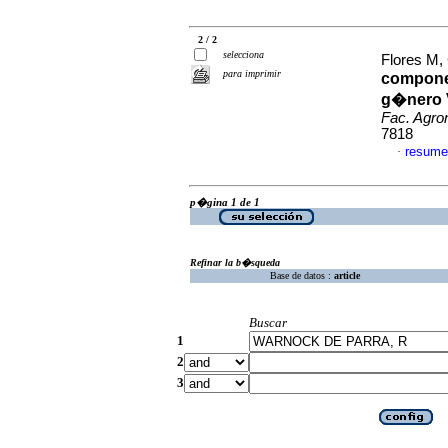
2 / 2
selecciona
Flores M, 
para imprimir
componen
g�nero V
Fac. Agro
7818
resume
·
p�gina 1 de 1
Refinar la b�squeda
Base de datos :
article
Buscar
1
2
3