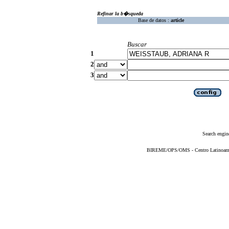
Refinar la b�squeda
Base de datos :
article
Buscar
1
2
3
Search engin
BIREME/OPS/OMS - Centro Latinoameric