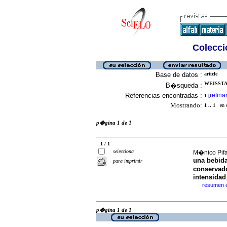
Colecció
Base de datos :
article
WEISSTAU
B�squeda :
Referencias encontradas :
refina
1
[
Mostrando:
1 .. 1
en el
p�gina 1 de 1
1 / 1
selecciona
M�nico Pifa
una bebida
para imprimir
conservado
intensidad
resumen 
·
p�gina 1 de 1