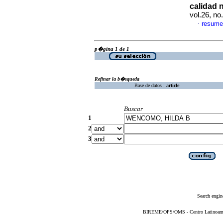
calidad n
vol.26, no
resume
·
p�gina 1 de 1
Refinar la b�squeda
Base de datos :
article
Buscar
1
2
3
Search engin
BIREME/OPS/OMS - Centro Latinoameric