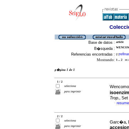
Colecció
Base de datos :
article
WENCOMO
B�squeda :
Referencias encontradas :
refina
2
[
Mostrando:
1 .. 2
en el
p�gina 1 de 1
1 / 2
selecciona
Wencomo, 
para imprimir
isoenzi
Trop.
, Set
resume
·
2 / 2
selecciona
Garc�a, D
para imprimir
accesio