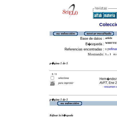
Colecció
Base de datos :
article
WHITTEM
B�squeda :
Referencias encontradas :
refina
1
[
Mostrando:
1 .. 1
en el
p�gina 1 de 1
1 / 1
selecciona
Hern�ndez, 
AVFT
, Ene 
para imprimir
resumen 
·
p�gina 1 de 1
Refinar la b�squeda