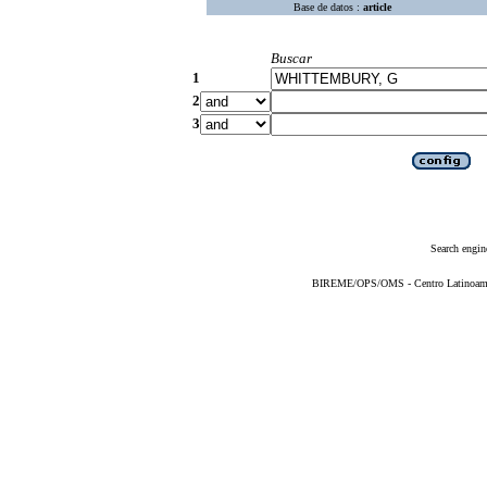
Base de datos :
article
Buscar
1
2
3
Search engin
BIREME/OPS/OMS - Centro Latinoameric