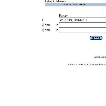
Refinar la b�squeda
Base de datos :
article
Buscar
1
2
3
Search engin
BIREME/OPS/OMS - Centro Latinoameric