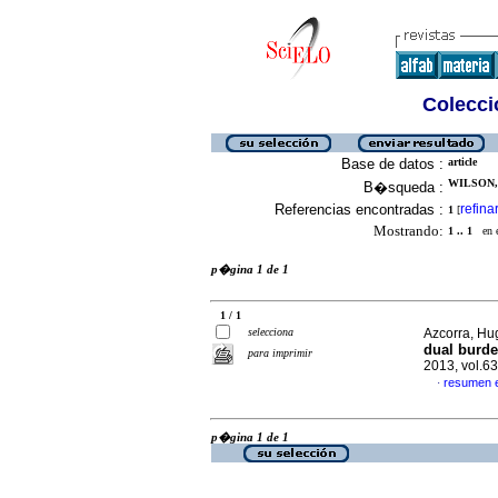
Colecció
Base de datos :
article
WILSON,
B�squeda :
Referencias encontradas :
refina
1
[
Mostrando:
1 .. 1
en el
p�gina 1 de 1
1 / 1
selecciona
Azcorra, Hug
dual burde
para imprimir
2013, vol.6
resumen 
·
p�gina 1 de 1