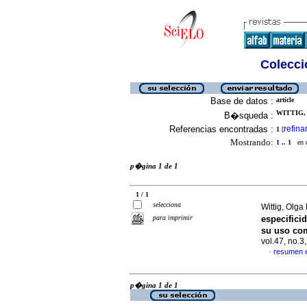
Colecció
Base de datos :
article
WITTIG, 
B�squeda :
Referencias encontradas :
refina
1
[
Mostrando:
1 .. 1
en el
p�gina 1 de 1
1 / 1
selecciona
Wittig, Olga 
para imprimir
especifici
su uso com
vol.47, no.
resumen 
·
p�gina 1 de 1