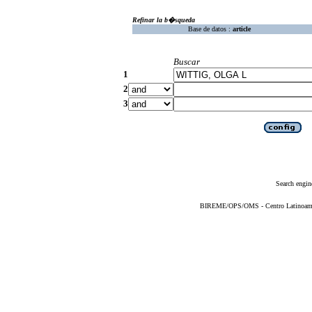
Refinar la b�squeda
Base de datos :
article
Buscar
1
2
3
Search engin
BIREME/OPS/OMS - Centro Latinoameric