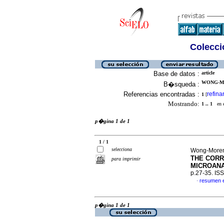
Colecció
Base de datos :
article
WONG-MO
B�squeda :
Referencias encontradas :
refina
1
[
Mostrando:
1 .. 1
en el
p�gina 1 de 1
1 / 1
selecciona
Wong-Moren
THE CORR
para imprimir
MICROAN
p.27-35. IS
resumen 
·
p�gina 1 de 1