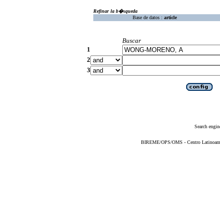
Refinar la b�squeda
Base de datos :
article
Buscar
1
2
3
Search engin
BIREME/OPS/OMS - Centro Latinoameric