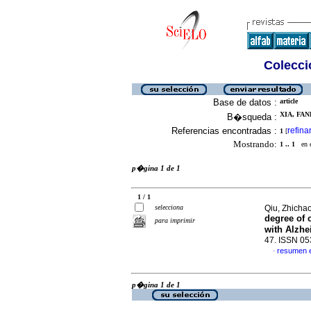
Colecció
Base de datos :
article
XIA, FANL
B�squeda :
Referencias encontradas :
refina
1
[
Mostrando:
1 .. 1
en el
p�gina 1 de 1
1 / 1
selecciona
Qiu, Zhichao
degree of 
para imprimir
with Alzhe
47. ISSN 0
resumen 
·
p�gina 1 de 1