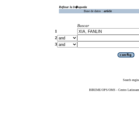
Refinar la b�squeda
Base de datos :
article
Buscar
1
2
3
Search engin
BIREME/OPS/OMS - Centro Latinoameric