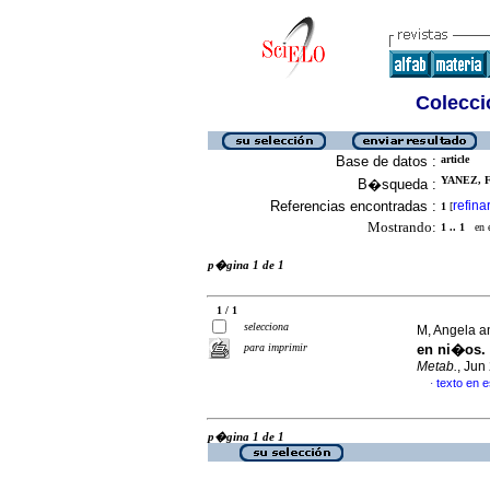
Colecció
Base de datos :
article
YANEZ, F
B�squeda :
Referencias encontradas :
refina
1
[
Mostrando:
1 .. 1
en el
p�gina 1 de 1
1 / 1
selecciona
M, Angela 
para imprimir
en ni�os. 
Metab.
, Jun
texto en 
·
p�gina 1 de 1