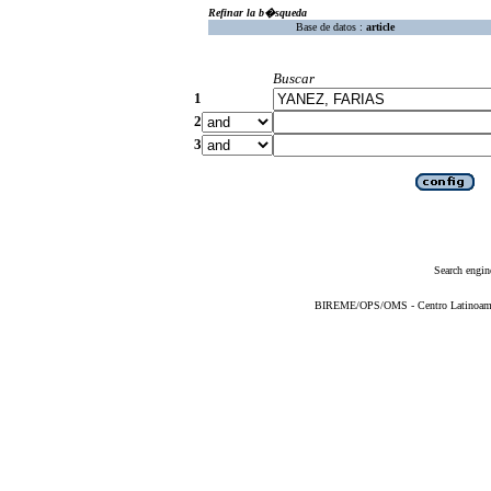
Refinar la b�squeda
Base de datos :
article
Buscar
1
2
3
Search engin
BIREME/OPS/OMS - Centro Latinoameric