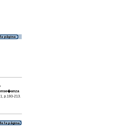
o
 ense�anza
21, p.193-213.