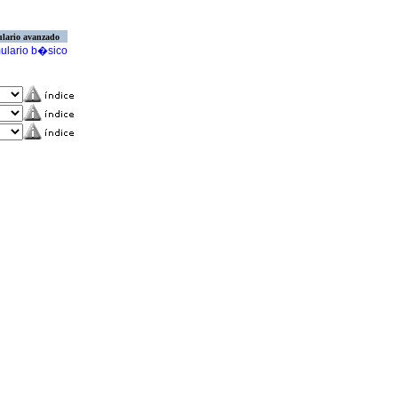
lario avanzado
ulario b�sico