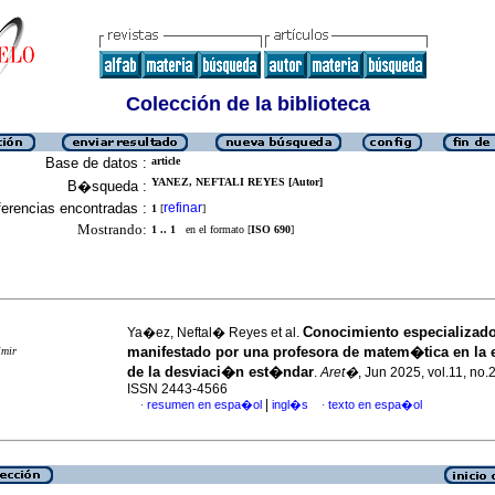
Colección de la biblioteca
Base de datos :
article
YANEZ, NEFTALI REYES [Autor]
B�squeda :
erencias encontradas :
refinar
1
[
]
Mostrando:
1 .. 1
en el formato [
ISO 690
]
Conocimiento especializad
Ya�ez, Neftal� Reyes et al.
manifestado por una profesora de matem�tica en la
imir
de la desviaci�n est�ndar
.
Aret�
, Jun 2025, vol.11, no.
ISSN 2443-4566
|
resumen en espa�ol
ingl�s
texto en espa�ol
·
·