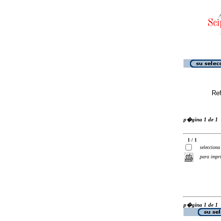
Ref
p�gina 1 de 1
1 / 1
selecciona
para impr
p�gina 1 de 1