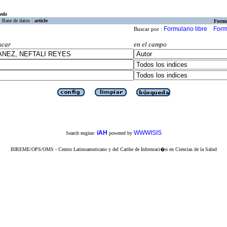
eda
Base de datos :
article
Formu
Formulario libre
Form
Buscar por :
scar
en el campo
iAH
WWWISIS
Search engine:
powered by
BIREME/OPS/OMS - Centro Latinoamericano y del Caribe de Informaci�n en Ciencias de la Salud