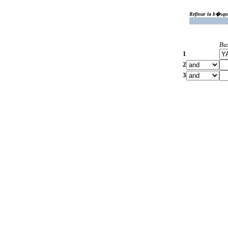
Refinar la b�squ
Bu
1
2
3