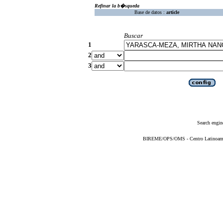
Refinar la b�squeda
Base de datos :
article
Buscar
1
2
3
Search engin
BIREME/OPS/OMS - Centro Latinoameric