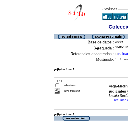
Colecció
Base de datos :
article
YARASCA
B�squeda :
Referencias encontradas :
refina
1
[
Mostrando:
1 .. 1
en el
p�gina 1 de 1
1 / 1
selecciona
Vega-Medina
para imprimir
judiciales 
Iustitia Socia
resumen 
·
p�gina 1 de 1