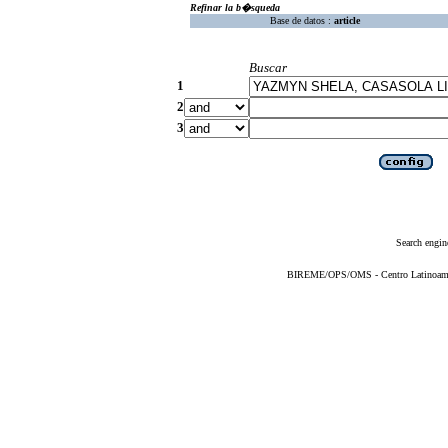
Refinar la b�squeda
Base de datos :
article
Buscar
1
2
3
Search engin
BIREME/OPS/OMS - Centro Latinoameric