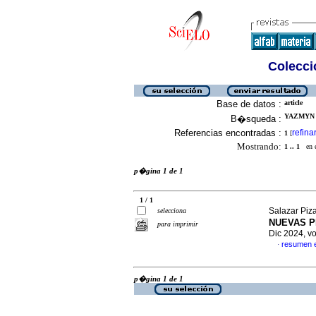
Colecció
Base de datos :
article
YAZMYN 
B�squeda :
Referencias encontradas :
refina
1
[
Mostrando:
1 .. 1
en el
p�gina 1 de 1
1 / 1
Salazar Piz
selecciona
NUEVAS P
para imprimir
Dic 2024, v
resumen 
·
p�gina 1 de 1