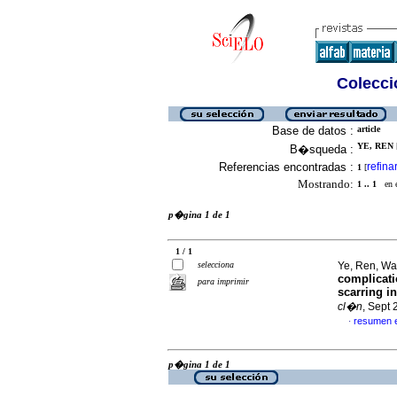
Colecció
Base de datos :
article
YE, REN [
B�squeda :
Referencias encontradas :
refina
1
[
Mostrando:
1 .. 1
en el
p�gina 1 de 1
1 / 1
selecciona
Ye, Ren, Wa
complicatio
para imprimir
scarring i
cl�n
, Sept
resumen 
·
p�gina 1 de 1