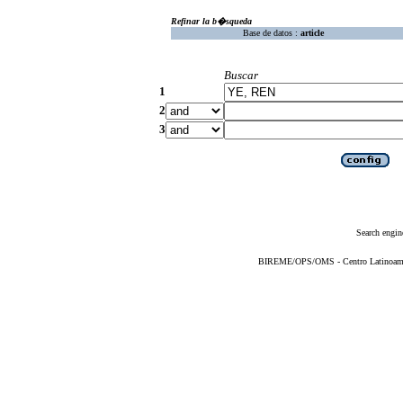
Refinar la b�squeda
Base de datos :
article
Buscar
1
2
3
Search engin
BIREME/OPS/OMS - Centro Latinoameric