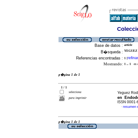
Colecció
Base de datos :
article
YEGUEZ 
B�squeda :
Referencias encontradas :
refina
1
[
Mostrando:
1 .. 1
en el
p�gina 1 de 1
1 / 1
selecciona
Yeguez Rod
en Endod
para imprimir
ISSN 0001-
resumen 
·
p�gina 1 de 1