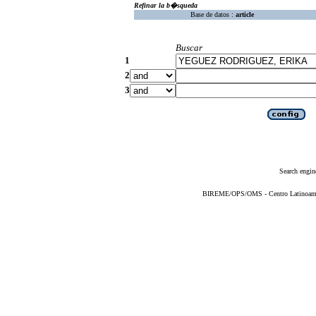
Refinar la b�squeda
Base de datos :
article
Buscar
1
2
3
Search engin
BIREME/OPS/OMS - Centro Latinoameric