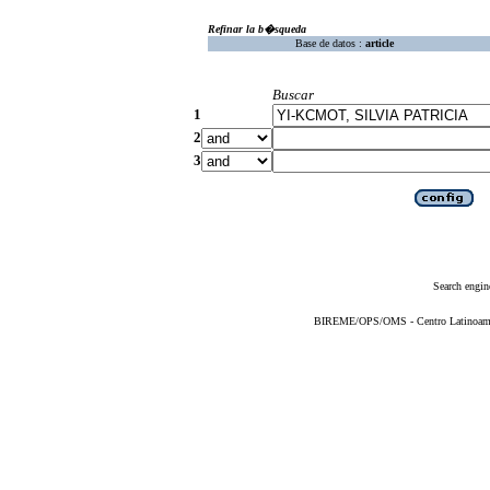
Refinar la b�squeda
Base de datos :
article
Buscar
1
2
3
Search engin
BIREME/OPS/OMS - Centro Latinoameric