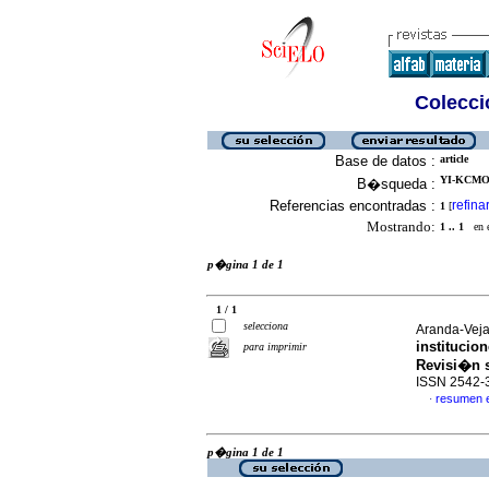
Colecció
Base de datos :
article
YI-KCMOT
B�squeda :
Referencias encontradas :
refina
1
[
Mostrando:
1 .. 1
en el
p�gina 1 de 1
1 / 1
selecciona
Aranda-Veja
institucio
para imprimir
Revisi�n 
ISSN 2542-
resumen 
·
p�gina 1 de 1