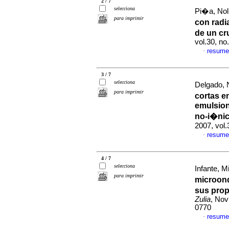
2 / 7
selecciona
Pi�a, Nolb
para imprimir
con radi
de un c
vol.30, n
resume
·
3 / 7
selecciona
Delgado, N
para imprimir
cortas e
emulsion
no-i�ni
2007, vol
resume
·
4 / 7
selecciona
Infante, Mi
para imprimir
microond
sus prop
Zulia
, Nov
0770
resume
·