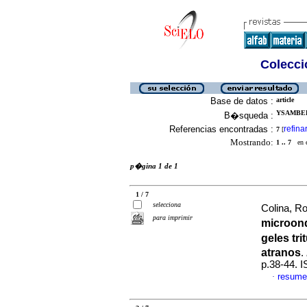
Colecció
Base de datos :
article
YSAMBER
B�squeda :
Referencias encontradas :
refina
7
[
Mostrando:
1 .. 7
en el
p�gina 1 de 1
1 / 7
selecciona
Colina, Ro
para imprimir
microond
geles tr
atranos
.
p.38-44. 
resume
·