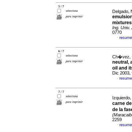
5 / 7
selecciona
Delgado, N
emulsion
para imprimir
mixtures 
Ing. Univ. 
0770
resume
·
6 / 7
selecciona
Ch�vez, G
para imprimir
neutral,
oil and i
Dic 2003,
resume
·
7 / 7
selecciona
Izquierdo,
para imprimir
carne de
de la fa
(Maracaib
2259
resume
·