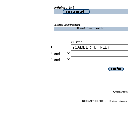
p�gina 1 de 1
Refinar la b�squeda
Base de datos :
article
Buscar
1
2
3
Search engin
BIREME/OPS/OMS - Centro Latinoameric