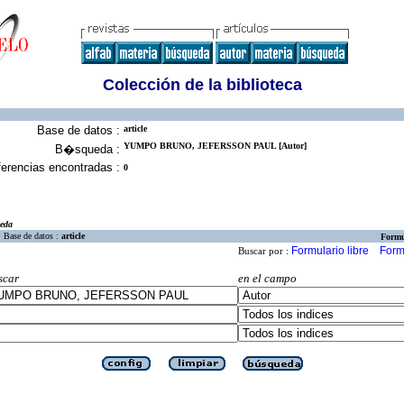
Colección de la biblioteca
Base de datos :
article
YUMPO BRUNO, JEFERSSON PAUL [Autor]
B�squeda :
erencias encontradas :
0
eda
Base de datos :
article
Formu
Formulario libre
Form
Buscar por :
scar
en el campo