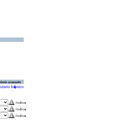
lario avanzado
ulario b�sico