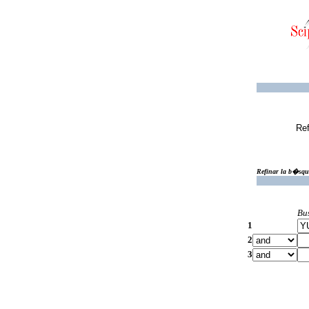
Ref
Refinar la b�squ
Bu
1
2
3