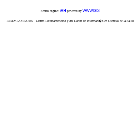
iAH
WWWISIS
Search engine:
powered by
BIREME/OPS/OMS - Centro Latinoamericano y del Caribe de Informaci�n en Ciencias de la Salud