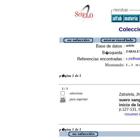
Colecció
Base de datos :
article
ZABALET
B�squeda :
Referencias encontradas :
refina
1
[
Mostrando:
1 .. 1
en el
p�gina 1 de 1
1 / 1
selecciona
Zabaleta, Jh
para imprimir
suero sang
inicio de l
p.127-131.
resumen 
·
p�gina 1 de 1