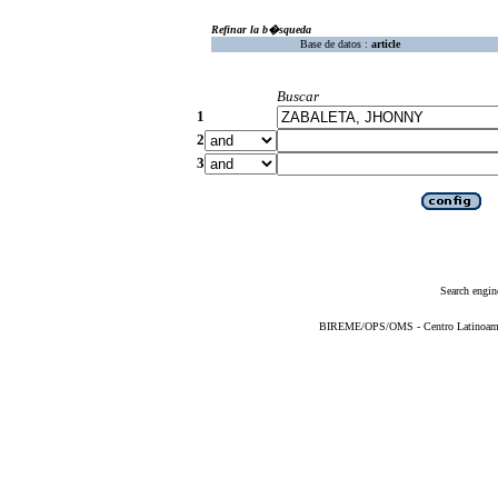
Refinar la b�squeda
Base de datos :
article
Buscar
1
2
3
Search engin
BIREME/OPS/OMS - Centro Latinoameric