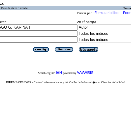
eda
Base de datos :
article
Formu
Formulario libre
Form
Buscar por :
scar
en el campo
iAH
WWWISIS
Search engine:
powered by
BIREME/OPS/OMS - Centro Latinoamericano y del Caribe de Informaci�n en Ciencias de la Salud