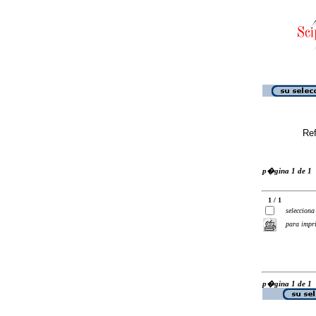
Ref
p�gina 1 de 1
1 / 1
selecciona
para impr
p�gina 1 de 1