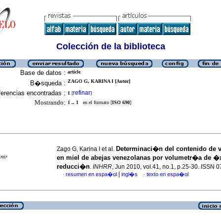
Colección de la biblioteca
Base de datos :
article
ZAGO G, KARINA I [Autor]
B�squeda :
erencias encontradas :
refinar
1
[
]
Mostrando:
1 .. 1
en el formato [
ISO 690
]
Determinaci�n del contenido de 
Zago G, Karina I et al.
imir
en miel de abejas venezolanas por volumetr�a de �
reducci�n
.
INHRR
, Jun 2010, vol.41, no.1, p.25-30. ISSN
|
resumen en espa�ol
ingl�s
texto en espa�ol
·
·