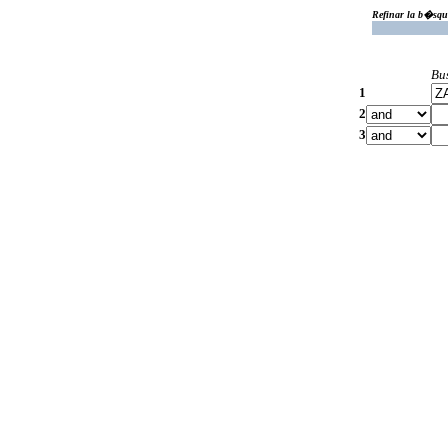
Refinar la b�squ
Bu
1
2
3