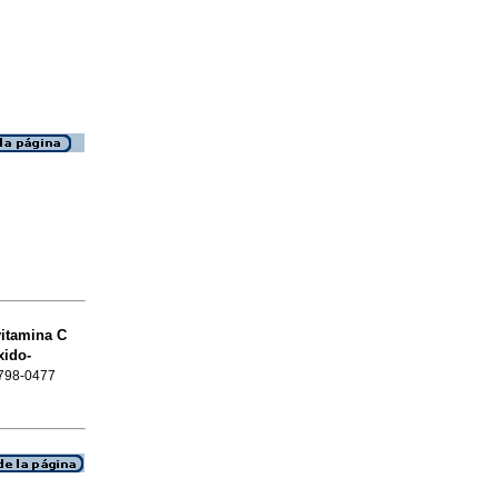
vitamina C
xido-
 0798-0477