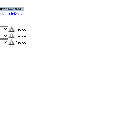
lario avanzado
ulario b�sico